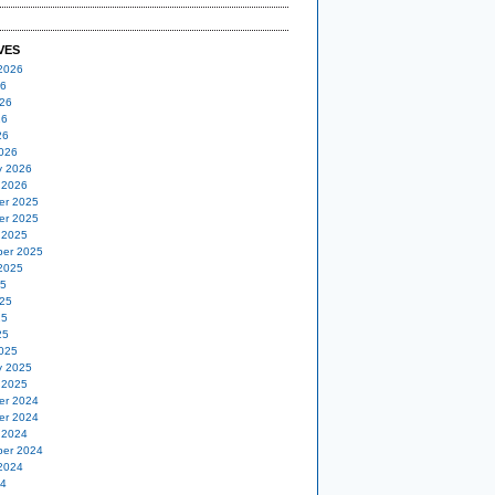
VES
2026
26
26
26
26
026
y 2026
 2026
er 2025
er 2025
 2025
er 2025
2025
25
25
25
25
025
y 2025
 2025
er 2024
er 2024
 2024
er 2024
2024
24