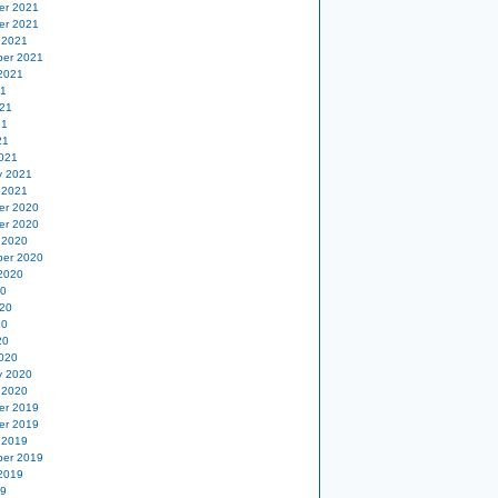
er 2021
er 2021
 2021
er 2021
2021
21
21
21
21
021
y 2021
 2021
er 2020
er 2020
 2020
er 2020
2020
20
20
20
20
020
y 2020
 2020
er 2019
er 2019
 2019
er 2019
2019
19