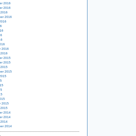
er 2016
er 2016
 2016
er 2016
2016
16
16
16
16
016
y 2016
 2016
er 2015
er 2015
 2015
er 2015
2015
15
15
15
15
015
y 2015
 2015
er 2014
er 2014
 2014
er 2014